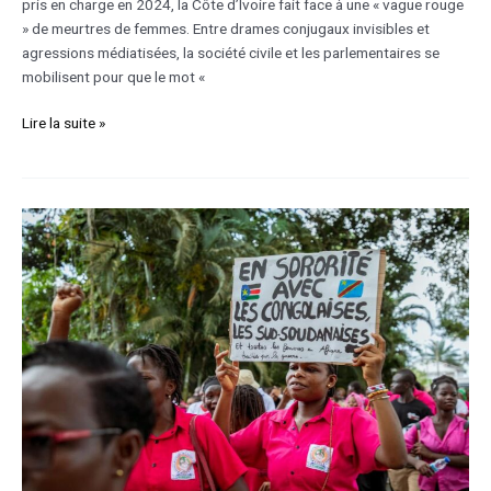
pris en charge en 2024, la Côte d’Ivoire fait face à une « vague rouge
» de meurtres de femmes. Entre drames conjugaux invisibles et
agressions médiatisées, la société civile et les parlementaires se
mobilisent pour que le mot «
Lire la suite »
Féminicides
en
RDC
:
quand
le
silence
institutionnel
tue