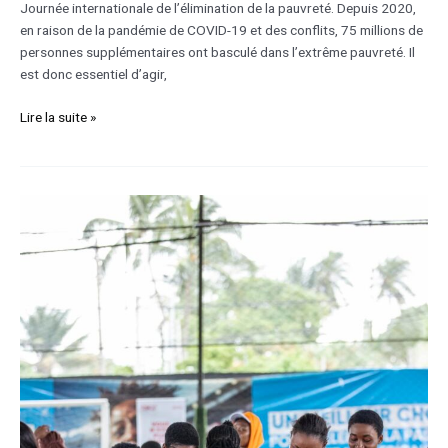
Journée internationale de l’élimination de la pauvreté. Depuis 2020,
en raison de la pandémie de COVID-19 et des conflits, 75 millions de
personnes supplémentaires ont basculé dans l’extrême pauvreté. Il
est donc essentiel d’agir,
Lire la suite »
La
Ligue
continue
à
informer
sur
l’utilité
de
collecter
des
données
sur