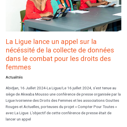
nécéssité
de
la
collecte
de
données
dans
La Ligue lance un appel sur la
le
nécéssité de la collecte de données
combat
dans le combat pour les droits des
pour
les
femmes
droits
des
Actualités
femmes
Abidjan, 16 Juillet 2024-La Ligue/Le 16 juillet 2024, s’est tenue au
siège de Akwaba Mousso une conférence de presse organisée par la
Ligue Ivoirienne des Droits des Femmes et les associations Gouttes
Rouges et Actuelles, porteuses du projet « Compter Pour Toutes »
avec La Ligue. L’objectif de cette conférence de presse était de
lancer un appel