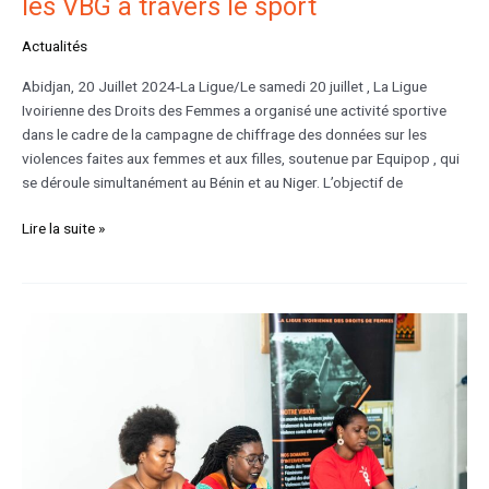
les VBG à travers le sport
Actualités
Abidjan, 20 Juillet 2024-La Ligue/Le samedi 20 juillet , La Ligue
Ivoirienne des Droits des Femmes a organisé une activité sportive
dans le cadre de la campagne de chiffrage des données sur les
violences faites aux femmes et aux filles, soutenue par Equipop , qui
se déroule simultanément au Bénin et au Niger. L’objectif de
Lire la suite »
La
Ligue
lance
un
appel
sur
la