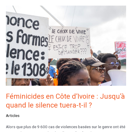
Féminicides
en
Côte
d’Ivoire
:
Jusqu’à
quand
le
silence
tuera-
t-
il
?
Féminicides en Côte d’Ivoire : Jusqu’à
quand le silence tuera-t-il ?
Articles
Alors que plus de 9 600 cas de violences basées sur le genre ont été