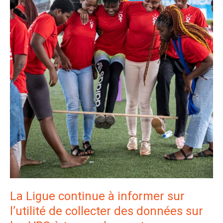
les
VBG
à
travers
le
sport
La Ligue continue à informer sur
l’utilité de collecter des données sur