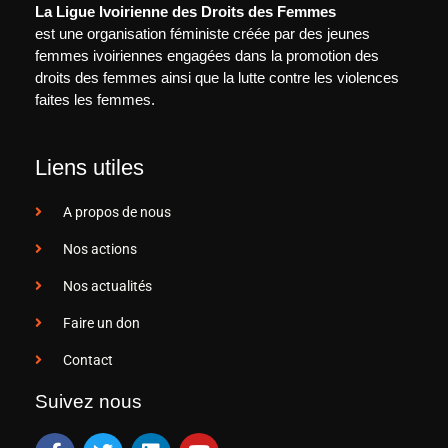
La Ligue Ivoirienne des Droits des Femmes
est une organisation féministe créée par des jeunes
femmes ivoiriennes engagées dans la promotion des
droits des femmes ainsi que la lutte contre les violences
faites les femmes.
Liens utiles
A propos de nous
Nos actions
Nos actualités
Faire un don
Contact
Suivez nous
F
T
L
Y