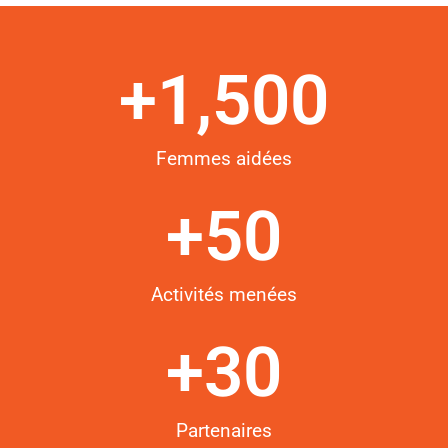
+
1,500
Femmes aidées
+
50
Activités menées
+
30
Partenaires