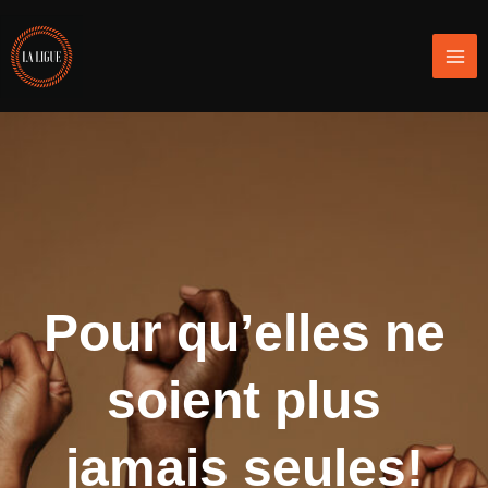
Aller
Mai
au
Men
contenu
Pour qu’elles ne
soient plus
jamais seules!