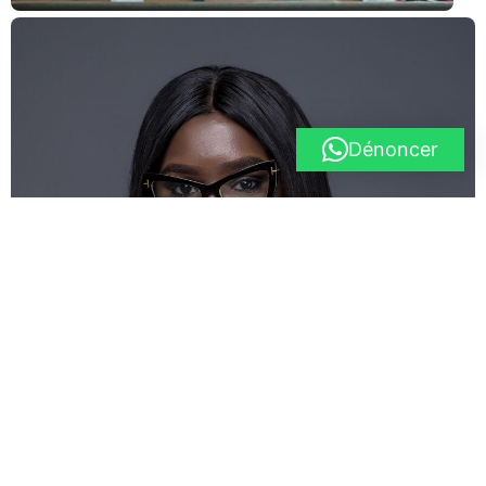
Dénoncer
Fayçalline Thès