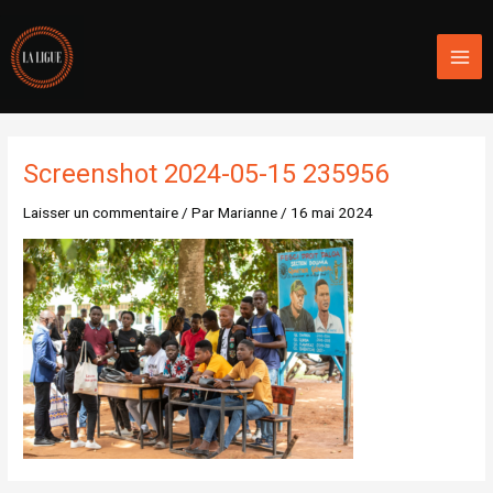
Aller
Mai
au
Men
contenu
Screenshot 2024-05-15 235956
Laisser un commentaire
/ Par
Marianne
/
16 mai 2024