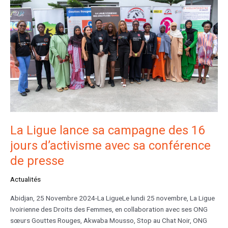
lance
sa
campagne
des
16
jours
d’activisme
avec
sa
conférence
de
presse
La Ligue lance sa campagne des 16
jours d’activisme avec sa conférence
de presse
Actualités
Abidjan, 25 Novembre 2024-La LigueLe lundi 25 novembre, La Ligue
Ivoirienne des Droits des Femmes, en collaboration avec ses ONG
sœurs Gouttes Rouges, Akwaba Mousso, Stop au Chat Noir, ONG