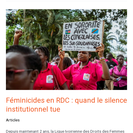
Féminicides
en
RDC
:
quand
le
silence
institutionnel
tue
Féminicides en RDC : quand le silence
institutionnel tue
Articles
Depuis maintenant 2 ans, la Ligue Ivoirienne des Droits des Femmes