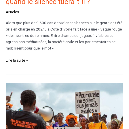
quand le silence tuera-t-il ?
Articles
Alors que plus de 9 600 cas de violences basées sur le genre ont été
pris en charge en 2024, la Côte d’Ivoire fait face à une « vague rouge
» de meurtres de femmes. Entre drames conjugaux invisibles et
agressions médiatisées, la société civile et les parlementaires se
mobilisent pour que le mot «
Lire la suite »
Féminicides
:
Ni
oubliées,
ni
silencieuses.