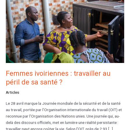
travailler
au
péril
de
sa
santé
?
Femmes ivoiriennes : travailler au
péril de sa santé ?
Articles
Le 28 avril marque la Journée mondiale de la sécurité et de la santé
au travail, portée par l’Organisation internationale du travail (OIT) et
reconnue par l’Organisation des Nations unies. Une journée qui, au-
delà des discours officiels, met en lumière une réalité persistante :
travailler peut encore coûter la vie. Selon l’OIT, près de 2,93 […]