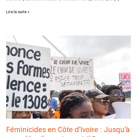
Lire la suite »
Féminicides
en
Côte
d’Ivoire
:
Jusqu’à
quand
le
silence
tuera-
t-
il
?
Féminicides en Côte d’Ivoire : Jusqu’à