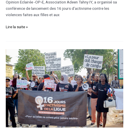
Opinion Eclairée -OP-E, Association Adeen Tahny IY, a organisé sa
conférence de lancement des 16 jours d’activisme contre les
violences faites aux filles et aux
Lire la suite »
Féminicides
et
régression
des
droits
des
femmes
:
la
Ligue
Ivoirienne
des
Droits