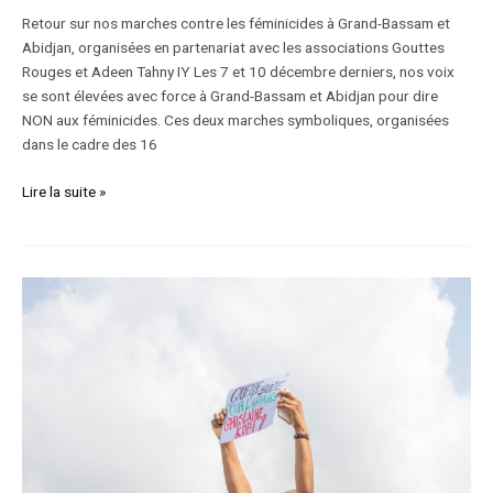
Retour sur nos marches contre les féminicides à Grand-Bassam et
Abidjan, organisées en partenariat avec les associations Gouttes
Rouges et Adeen Tahny IY Les 7 et 10 décembre derniers, nos voix
se sont élevées avec force à Grand-Bassam et Abidjan pour dire
NON aux féminicides. Ces deux marches symboliques, organisées
dans le cadre des 16
Lire la suite »
Lutte
contre
les
féminicides
:
l’urgence
de
mettre
en