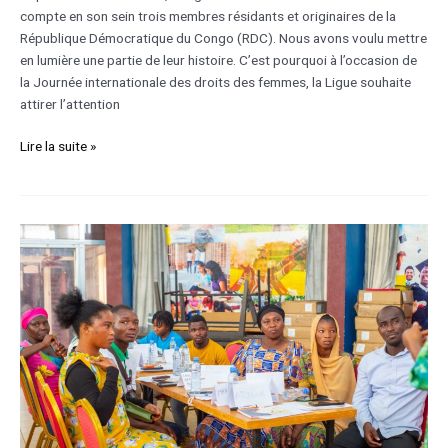
compte en son sein trois membres résidants et originaires de la
République Démocratique du Congo (RDC). Nous avons voulu mettre
en lumière une partie de leur histoire. C’est pourquoi à l’occasion de
la Journée internationale des droits des femmes, la Ligue souhaite
attirer l’attention
Lire la suite »
Violences
numériques
et
féminicides
:
un
même
système,
une
même