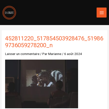
Aller
Mai
au
Men
contenu
452811220_517854503928476_51986
9736059278200_n
Laisser un commentaire
/ Par
Marianne
/
6 août 2024