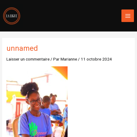
Aller
Mai
au
Men
contenu
unnamed
Laisser un commentaire
/ Par
Marianne
/
11 octobre 2024