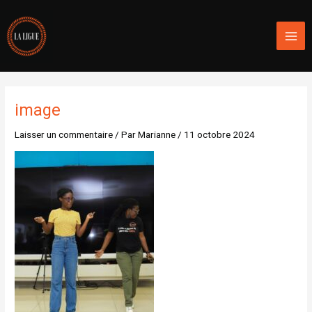
Aller
Mai
au
Men
contenu
image
Laisser un commentaire
/ Par
Marianne
/
11 octobre 2024