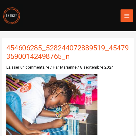
Aller
Mai
au
Men
contenu
454606285_528244072889519_45479
35900142498765_n
Laisser un commentaire
/ Par
Marianne
/
8 septembre 2024