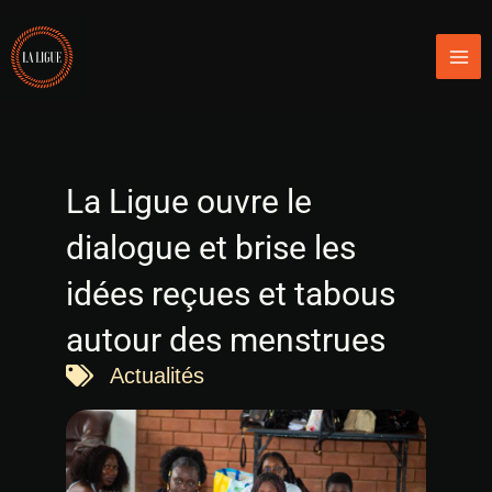
Aller
Mai
au
Men
contenu
La Ligue ouvre le
dialogue et brise les
idées reçues et tabous
autour des menstrues
Actualités