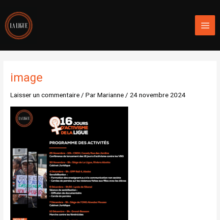
Aller
Mai
au
Men
contenu
image
Laisser un commentaire
/ Par
Marianne
/
24 novembre 2024