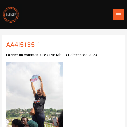
Aller
Mai
au
Men
contenu
AA4I5135-1
Laisser un commentaire
/ Par
Mb
/
31 décembre 2023