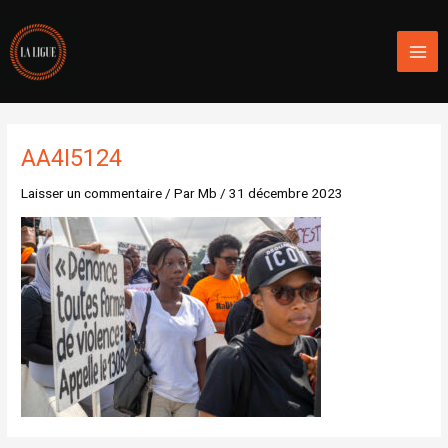
Aller
Mai
au
Men
contenu
AA4I5124
Laisser un commentaire
/ Par
Mb
/
31 décembre 2023