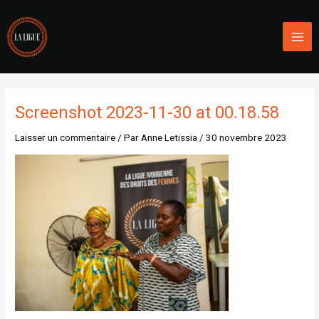
Aller
Mai
au
Men
contenu
Screenshot 2023-11-30 at 00.18.58
Laisser un commentaire
/ Par
Anne Letissia
/
30 novembre 2023