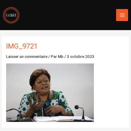
Aller
Mai
au
Men
contenu
IMG_9721
Laisser un commentaire
/ Par
Mb
/
3 octobre 2023