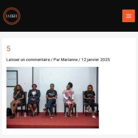
Aller
Mai
au
Men
contenu
5
Laisser un commentaire
/ Par
Marianne
/
12 janvier 2025