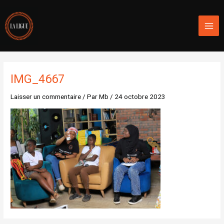
Aller
Mai
au
Men
contenu
IMG_4667
Laisser un commentaire
/ Par
Mb
/
24 octobre 2023