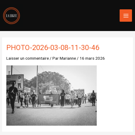
Aller
Mai
au
Men
contenu
PHOTO-2026-03-08-11-30-46
Laisser un commentaire
/ Par
Marianne
/
16 mars 2026