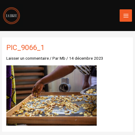
Aller
Mai
au
Men
contenu
PIC_9066_1
Laisser un commentaire
/ Par
Mb
/
14 décembre 2023