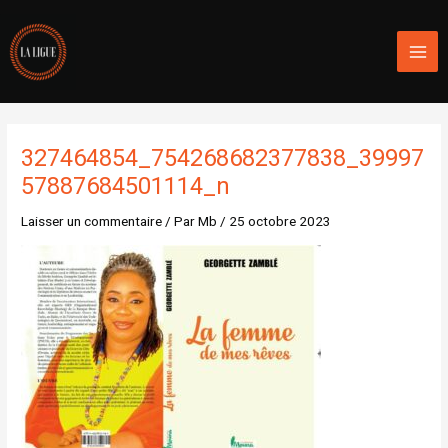
Aller
Mai
au
Men
contenu
327464854_754268682377838_39997
57887684501114_n
Laisser un commentaire
/ Par
Mb
/
25 octobre 2023