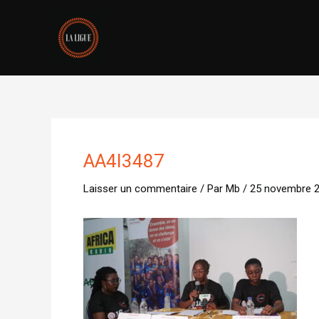
Aller
au
contenu
AA4I3487
Laisser un commentaire
/ Par
Mb
/
25 novembre 