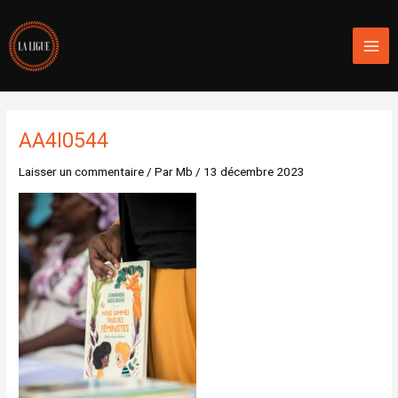
Aller
Mai
au
Men
contenu
AA4I0544
Laisser un commentaire
/ Par
Mb
/
13 décembre 2023