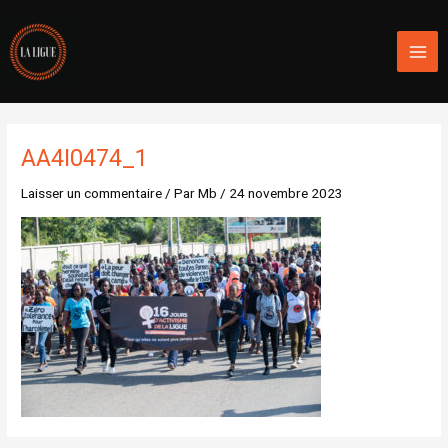
Aller
Mai
au
Men
contenu
AA4I0474_1
Laisser un commentaire
/ Par
Mb
/
24 novembre 2023