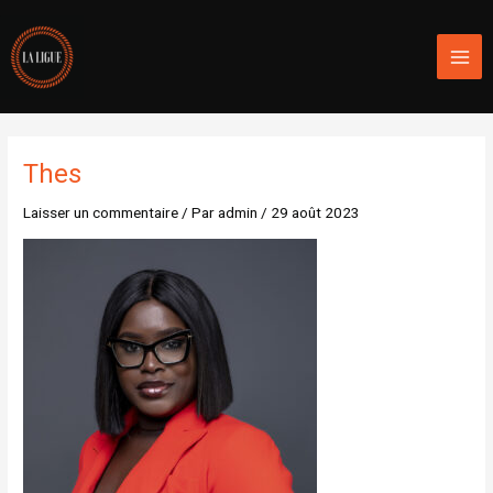
Aller
Mai
au
Men
contenu
Thes
Laisser un commentaire
/ Par
admin
/
29 août 2023