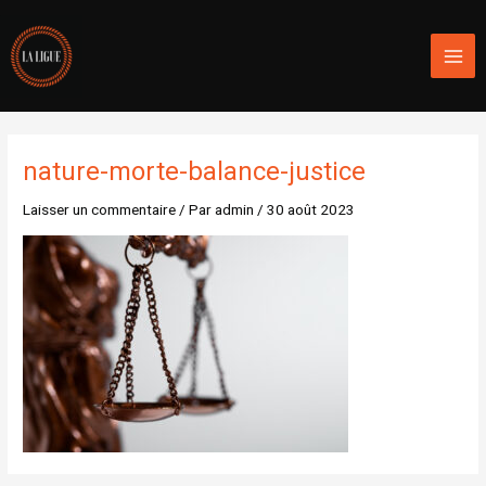
Aller
Mai
au
Men
contenu
nature-morte-balance-justice
Laisser un commentaire
/ Par
admin
/
30 août 2023