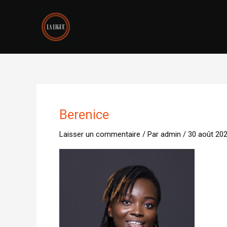
Aller
au
contenu
Berenice
Laisser un commentaire
/ Par
admin
/
30 août 20