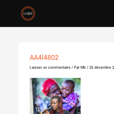
Aller
au
contenu
AA4I4802
Laisser un commentaire
/ Par
Mb
/
26 décembre 