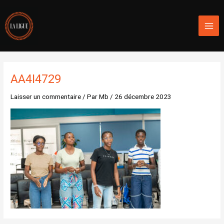
Aller
Mai
au
Men
contenu
AA4I4729
Laisser un commentaire
/ Par
Mb
/
26 décembre 2023