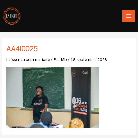
Aller
Mai
au
Men
contenu
AA4I0025
Laisser un commentaire
/ Par
Mb
/
18 septembre 2023