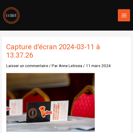
Aller
Mai
au
Men
contenu
Capture d’écran 2024-03-11 à
13.37.26
Laisser un commentaire
/ Par
Anne Letissia
/
11 mars 2024