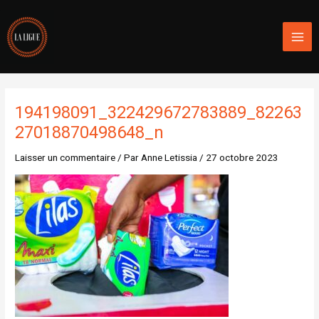
Aller
Mai
au
Men
contenu
194198091_322429672783889_82263
27018870498648_n
Laisser un commentaire
/ Par
Anne Letissia
/
27 octobre 2023