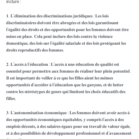
inclure :
𝟏. 𝐋’𝐞́𝐥𝐢𝐦𝐢𝐧𝐚𝐭𝐢𝐨𝐧 𝐝𝐞𝐬 𝐝𝐢𝐬𝐜𝐫𝐢𝐦𝐢𝐧𝐚𝐭𝐢𝐨𝐧𝐬 𝐣𝐮𝐫𝐢𝐝𝐢𝐪𝐮𝐞𝐬 : 𝐋𝐞𝐬 𝐥𝐨𝐢𝐬
𝐝𝐢𝐬𝐜𝐫𝐢𝐦𝐢𝐧𝐚𝐭𝐨𝐢𝐫𝐞𝐬 𝐝𝐨𝐢𝐯𝐞𝐧𝐭 𝐞̂𝐭𝐫𝐞 𝐚𝐛𝐫𝐨𝐠𝐞́𝐞𝐬 𝐞𝐭 𝐝𝐞𝐬 𝐥𝐨𝐢𝐬 𝐠𝐚𝐫𝐚𝐧𝐭𝐢𝐬𝐬𝐚𝐧𝐭
𝐥’𝐞́𝐠𝐚𝐥𝐢𝐭𝐞́ 𝐝𝐞𝐬 𝐝𝐫𝐨𝐢𝐭𝐬 𝐞𝐭 𝐝𝐞𝐬 𝐨𝐩𝐩𝐨𝐫𝐭𝐮𝐧𝐢𝐭𝐞́𝐬 𝐩𝐨𝐮𝐫 𝐥𝐞𝐬 𝐟𝐞𝐦𝐦𝐞𝐬 𝐝𝐨𝐢𝐯𝐞𝐧𝐭 𝐞̂𝐭𝐫𝐞
𝐦𝐢𝐬𝐞𝐬 𝐞𝐧 𝐩𝐥𝐚𝐜𝐞. 𝐂𝐞𝐥𝐚 𝐩𝐞𝐮𝐭 𝐢𝐧𝐜𝐥𝐮𝐫𝐞 𝐝𝐞𝐬 𝐥𝐨𝐢𝐬 𝐜𝐨𝐧𝐭𝐫𝐞 𝐥𝐚 𝐯𝐢𝐨𝐥𝐞𝐧𝐜𝐞
𝐝𝐨𝐦𝐞𝐬𝐭𝐢𝐪𝐮𝐞, 𝐝𝐞𝐬 𝐥𝐨𝐢𝐬 𝐬𝐮𝐫 𝐥’𝐞́𝐠𝐚𝐥𝐢𝐭𝐞́ 𝐬𝐚𝐥𝐚𝐫𝐢𝐚𝐥𝐞 𝐞𝐭 𝐝𝐞𝐬 𝐥𝐨𝐢𝐬 𝐩𝐫𝐨𝐭𝐞́𝐠𝐞𝐚𝐧𝐭 𝐥𝐞𝐬
𝐝𝐫𝐨𝐢𝐭𝐬 𝐫𝐞𝐩𝐫𝐨𝐝𝐮𝐜𝐭𝐢𝐟𝐬 𝐝𝐞𝐬 𝐟𝐞𝐦𝐦𝐞𝐬.
𝟐. 𝐋’𝐚𝐜𝐜𝐞̀𝐬 𝐚̀ 𝐥’𝐞́𝐝𝐮𝐜𝐚𝐭𝐢𝐨𝐧 : 𝐋’𝐚𝐜𝐜𝐞̀𝐬 𝐚̀ 𝐮𝐧𝐞 𝐞́𝐝𝐮𝐜𝐚𝐭𝐢𝐨𝐧 𝐝𝐞 𝐪𝐮𝐚𝐥𝐢𝐭𝐞́ 𝐞𝐬𝐭
𝐞𝐬𝐬𝐞𝐧𝐭𝐢𝐞𝐥 𝐩𝐨𝐮𝐫 𝐩𝐞𝐫𝐦𝐞𝐭𝐭𝐫𝐞 𝐚𝐮𝐱 𝐟𝐞𝐦𝐦𝐞𝐬 𝐝𝐞 𝐫𝐞́𝐚𝐥𝐢𝐬𝐞𝐫 𝐥𝐞𝐮𝐫 𝐩𝐥𝐞𝐢𝐧 𝐩𝐨𝐭𝐞𝐧𝐭𝐢𝐞𝐥.
𝐈𝐥 𝐞𝐬𝐭 𝐢𝐦𝐩𝐨𝐫𝐭𝐚𝐧𝐭 𝐝𝐞 𝐯𝐞𝐢𝐥𝐥𝐞𝐫 𝐚̀ 𝐜𝐞 𝐪𝐮𝐞 𝐥𝐞𝐬 𝐟𝐢𝐥𝐥𝐞𝐬 𝐚𝐢𝐞𝐧𝐭 𝐥𝐞𝐬 𝐦𝐞̂𝐦𝐞𝐬
𝐨𝐩𝐩𝐨𝐫𝐭𝐮𝐧𝐢𝐭𝐞́𝐬 𝐝’𝐚𝐜𝐜𝐞́𝐝𝐞𝐫 𝐚̀ 𝐥’𝐞́𝐝𝐮𝐜𝐚𝐭𝐢𝐨𝐧 𝐪𝐮𝐞 𝐥𝐞𝐬 𝐠𝐚𝐫𝐜̧𝐨𝐧𝐬, 𝐞𝐭 𝐝𝐞 𝐥𝐮𝐭𝐭𝐞𝐫
𝐜𝐨𝐧𝐭𝐫𝐞 𝐥𝐞𝐬 𝐬𝐭𝐞́𝐫𝐞́𝐨𝐭𝐲𝐩𝐞𝐬 𝐝𝐞 𝐠𝐞𝐧𝐫𝐞 𝐪𝐮𝐢 𝐥𝐢𝐦𝐢𝐭𝐞𝐧𝐭 𝐥𝐞𝐬 𝐜𝐡𝐨𝐢𝐱 𝐞́𝐝𝐮𝐜𝐚𝐭𝐢𝐟𝐬 𝐝𝐞𝐬
𝐟𝐢𝐥𝐥𝐞𝐬.
𝟑. 𝐋’𝐚𝐮𝐭𝐨𝐧𝐨𝐦𝐢𝐬𝐚𝐭𝐢𝐨𝐧 𝐞́𝐜𝐨𝐧𝐨𝐦𝐢𝐪𝐮𝐞 : 𝐋𝐞𝐬 𝐟𝐞𝐦𝐦𝐞𝐬 𝐝𝐨𝐢𝐯𝐞𝐧𝐭 𝐚𝐯𝐨𝐢𝐫 𝐚𝐜𝐜𝐞̀𝐬 𝐚̀
𝐝𝐞𝐬 𝐨𝐩𝐩𝐨𝐫𝐭𝐮𝐧𝐢𝐭𝐞́𝐬 𝐞́𝐜𝐨𝐧𝐨𝐦𝐢𝐪𝐮𝐞𝐬 𝐞́𝐪𝐮𝐢𝐭𝐚𝐛𝐥𝐞𝐬, 𝐲 𝐜𝐨𝐦𝐩𝐫𝐢𝐬 𝐥’𝐚𝐜𝐜𝐞̀𝐬 𝐚̀ 𝐝𝐞𝐬
𝐞𝐦𝐩𝐥𝐨𝐢𝐬 𝐝𝐞́𝐜𝐞𝐧𝐭𝐬, 𝐚̀ 𝐝𝐞𝐬 𝐬𝐚𝐥𝐚𝐢𝐫𝐞𝐬 𝐞́𝐠𝐚𝐮𝐱 𝐩𝐨𝐮𝐫 𝐮𝐧 𝐭𝐫𝐚𝐯𝐚𝐢𝐥 𝐝𝐞 𝐯𝐚𝐥𝐞𝐮𝐫 𝐞́𝐠𝐚𝐥𝐞,
𝐞𝐭 𝐚̀ 𝐝𝐞𝐬 𝐩𝐨𝐬𝐬𝐢𝐛𝐢𝐥𝐢𝐭𝐞́𝐬 𝐝𝐞 𝐝𝐞́𝐯𝐞𝐥𝐨𝐩𝐩𝐞𝐦𝐞𝐧𝐭 𝐩𝐫𝐨𝐟𝐞𝐬𝐬𝐢𝐨𝐧𝐧𝐞𝐥 𝐞𝐭 𝐝’𝐚𝐯𝐚𝐧𝐜𝐞𝐦𝐞𝐧𝐭