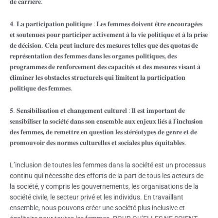
𝐝𝐞 𝐜𝐚𝐫𝐫𝐢𝐞̀𝐫𝐞.
𝟒. 𝐋𝐚 𝐩𝐚𝐫𝐭𝐢𝐜𝐢𝐩𝐚𝐭𝐢𝐨𝐧 𝐩𝐨𝐥𝐢𝐭𝐢𝐪𝐮𝐞 : 𝐋𝐞𝐬 𝐟𝐞𝐦𝐦𝐞𝐬 𝐝𝐨𝐢𝐯𝐞𝐧𝐭 𝐞̂𝐭𝐫𝐞 𝐞𝐧𝐜𝐨𝐮𝐫𝐚𝐠𝐞́𝐞𝐬
𝐞𝐭 𝐬𝐨𝐮𝐭𝐞𝐧𝐮𝐞𝐬 𝐩𝐨𝐮𝐫 𝐩𝐚𝐫𝐭𝐢𝐜𝐢𝐩𝐞𝐫 𝐚𝐜𝐭𝐢𝐯𝐞𝐦𝐞𝐧𝐭 𝐚̀ 𝐥𝐚 𝐯𝐢𝐞 𝐩𝐨𝐥𝐢𝐭𝐢𝐪𝐮𝐞 𝐞𝐭 𝐚̀ 𝐥𝐚 𝐩𝐫𝐢𝐬𝐞
𝐝𝐞 𝐝𝐞́𝐜𝐢𝐬𝐢𝐨𝐧. 𝐂𝐞𝐥𝐚 𝐩𝐞𝐮𝐭 𝐢𝐧𝐜𝐥𝐮𝐫𝐞 𝐝𝐞𝐬 𝐦𝐞𝐬𝐮𝐫𝐞𝐬 𝐭𝐞𝐥𝐥𝐞𝐬 𝐪𝐮𝐞 𝐝𝐞𝐬 𝐪𝐮𝐨𝐭𝐚𝐬 𝐝𝐞
𝐫𝐞𝐩𝐫𝐞́𝐬𝐞𝐧𝐭𝐚𝐭𝐢𝐨𝐧 𝐝𝐞𝐬 𝐟𝐞𝐦𝐦𝐞𝐬 𝐝𝐚𝐧𝐬 𝐥𝐞𝐬 𝐨𝐫𝐠𝐚𝐧𝐞𝐬 𝐩𝐨𝐥𝐢𝐭𝐢𝐪𝐮𝐞𝐬, 𝐝𝐞𝐬
𝐩𝐫𝐨𝐠𝐫𝐚𝐦𝐦𝐞𝐬 𝐝𝐞 𝐫𝐞𝐧𝐟𝐨𝐫𝐜𝐞𝐦𝐞𝐧𝐭 𝐝𝐞𝐬 𝐜𝐚𝐩𝐚𝐜𝐢𝐭𝐞́𝐬 𝐞𝐭 𝐝𝐞𝐬 𝐦𝐞𝐬𝐮𝐫𝐞𝐬 𝐯𝐢𝐬𝐚𝐧𝐭 𝐚̀
𝐞́𝐥𝐢𝐦𝐢𝐧𝐞𝐫 𝐥𝐞𝐬 𝐨𝐛𝐬𝐭𝐚𝐜𝐥𝐞𝐬 𝐬𝐭𝐫𝐮𝐜𝐭𝐮𝐫𝐞𝐥𝐬 𝐪𝐮𝐢 𝐥𝐢𝐦𝐢𝐭𝐞𝐧𝐭 𝐥𝐚 𝐩𝐚𝐫𝐭𝐢𝐜𝐢𝐩𝐚𝐭𝐢𝐨𝐧
𝐩𝐨𝐥𝐢𝐭𝐢𝐪𝐮𝐞 𝐝𝐞𝐬 𝐟𝐞𝐦𝐦𝐞𝐬.
𝟓. 𝐒𝐞𝐧𝐬𝐢𝐛𝐢𝐥𝐢𝐬𝐚𝐭𝐢𝐨𝐧 𝐞𝐭 𝐜𝐡𝐚𝐧𝐠𝐞𝐦𝐞𝐧𝐭 𝐜𝐮𝐥𝐭𝐮𝐫𝐞𝐥 : 𝐈𝐥 𝐞𝐬𝐭 𝐢𝐦𝐩𝐨𝐫𝐭𝐚𝐧𝐭 𝐝𝐞
𝐬𝐞𝐧𝐬𝐢𝐛𝐢𝐥𝐢𝐬𝐞𝐫 𝐥𝐚 𝐬𝐨𝐜𝐢𝐞́𝐭𝐞́ 𝐝𝐚𝐧𝐬 𝐬𝐨𝐧 𝐞𝐧𝐬𝐞𝐦𝐛𝐥𝐞 𝐚𝐮𝐱 𝐞𝐧𝐣𝐞𝐮𝐱 𝐥𝐢𝐞́𝐬 𝐚̀ 𝐥’𝐢𝐧𝐜𝐥𝐮𝐬𝐢𝐨𝐧
𝐝𝐞𝐬 𝐟𝐞𝐦𝐦𝐞𝐬, 𝐝𝐞 𝐫𝐞𝐦𝐞𝐭𝐭𝐫𝐞 𝐞𝐧 𝐪𝐮𝐞𝐬𝐭𝐢𝐨𝐧 𝐥𝐞𝐬 𝐬𝐭𝐞́𝐫𝐞́𝐨𝐭𝐲𝐩𝐞𝐬 𝐝𝐞 𝐠𝐞𝐧𝐫𝐞 𝐞𝐭 𝐝𝐞
𝐩𝐫𝐨𝐦𝐨𝐮𝐯𝐨𝐢𝐫 𝐝𝐞𝐬 𝐧𝐨𝐫𝐦𝐞𝐬 𝐜𝐮𝐥𝐭𝐮𝐫𝐞𝐥𝐥𝐞𝐬 𝐞𝐭 𝐬𝐨𝐜𝐢𝐚𝐥𝐞𝐬 𝐩𝐥𝐮𝐬 𝐞́𝐪𝐮𝐢𝐭𝐚𝐛𝐥𝐞𝐬.
L’inclusion de toutes les femmes dans la société est un processus
continu qui nécessite des efforts de la part de tous les acteurs de
la société, y compris les gouvernements, les organisations de la
société civile, le secteur privé et les individus. En travaillant
ensemble, nous pouvons créer une société plus inclusive et