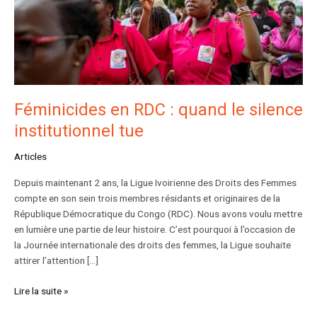
institutionnel
tue
Féminicides en RDC : quand le silence
institutionnel tue
Articles
Depuis maintenant 2 ans, la Ligue Ivoirienne des Droits des Femmes
compte en son sein trois membres résidants et originaires de la
République Démocratique du Congo (RDC). Nous avons voulu mettre
en lumière une partie de leur histoire. C’est pourquoi à l’occasion de
la Journée internationale des droits des femmes, la Ligue souhaite
attirer l’attention […]
Lire la suite »