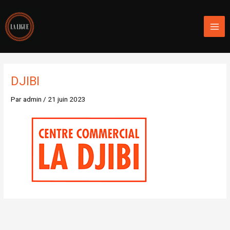
Aller
Mai
au
Men
contenu
DJIBI
Par
admin
/
21 juin 2023