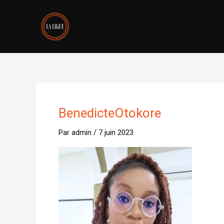
Aller
au
contenu
BenedicteOtokore
Par
admin
/
7 juin 2023