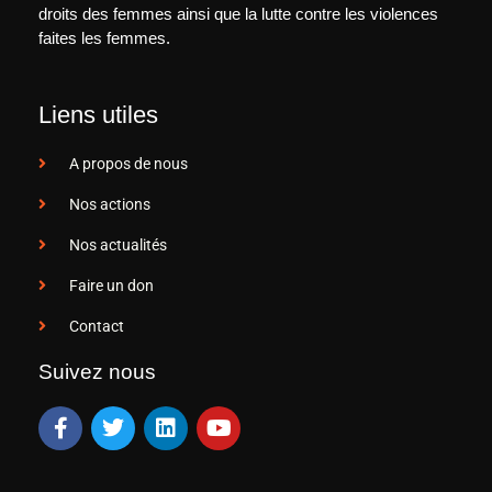
droits des femmes ainsi que la lutte contre les violences
faites les femmes.
Liens utiles
A propos de nous
Nos actions
Nos actualités
Faire un don
Contact
Suivez nous
F
T
L
Y
a
w
i
o
c
i
n
u
e
t
k
t