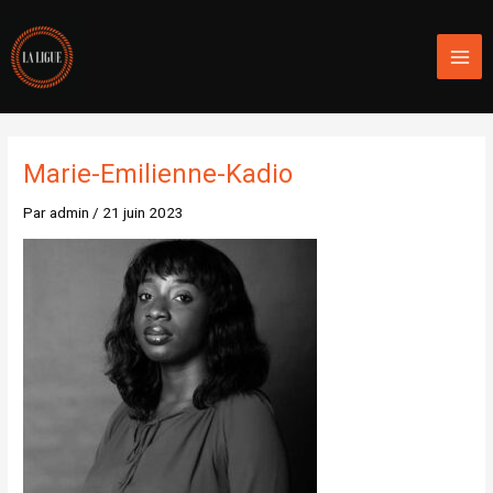
Aller
Mai
au
Men
contenu
Marie-Emilienne-Kadio
Par
admin
/
21 juin 2023