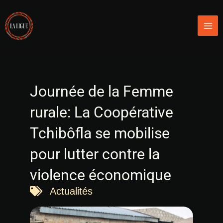
Aller
Mai
au
Men
contenu
Journée de la Femme
rurale: La Coopérative
Tchibôfla se mobilise
pour lutter contre la
violence économique
Actualités