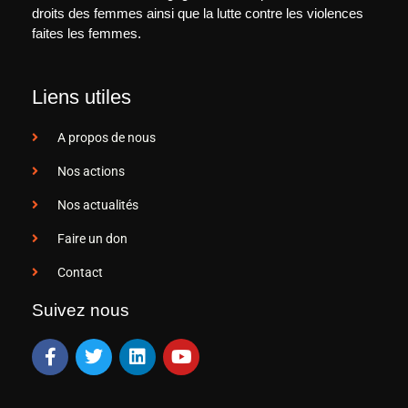
droits des femmes ainsi que la lutte contre les violences
faites les femmes.
Liens utiles
A propos de nous
Nos actions
Nos actualités
Faire un don
Contact
Suivez nous
F
T
L
Y
a
w
i
o
c
i
n
u
e
t
k
t