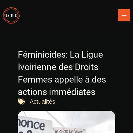
Aller
Mai
au
Men
contenu
Féminicides: La Ligue
Ivoirienne des Droits
Femmes appelle à des
actions immédiates
Actualités