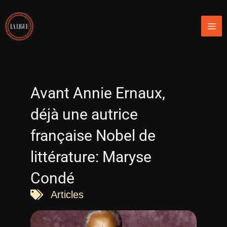
Aller
Mai
au
Men
contenu
Avant Annie Ernaux,
déjà une autrice
française Nobel de
littérature: Maryse
Condé
Articles